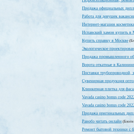
Гидроизоляционные, ремонт
Продажа официальных дип
Работа для девушек ваканси
Интернет-магазин косметик
Испанский хамон купить в 
Купить справку в Москве
(Бл
Экологическое проектирован
Продажа промышленного об
Ворота откатные в Калинин
Поставки трубопроводной, 
Сувенирная продукция опт
Клинкерная плитка для фаса
Vavada casino bonus code 202
Vavada casino bonus code 202
Продажа оригинальных дипл
Ранобэ читать онлайн
(Блоги
Ремонт бытовой техники с 