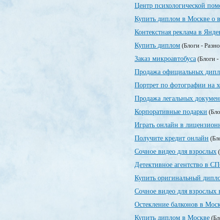
Центр психологической по
Купить диплом в Москве о 
Контекстная реклама в Янде
Купить диплом
(Блоги - Разн
Заказ микроавтобуса
(Блоги -
Продажа официальных дипл
Портрет по фотографии на х
Продажа легальных докумен
Корпоративные подарки
(Бло
Играть онлайн в лицензионн
Получите кредит онлайн
(Бл
Сочное видео для взрослых
(
Детективное агентство в СП
Купить оригинальный дипло
Сочное видео для взрослых 
Остекление балконов в Мос
Купить диплом в Москве
(Бл