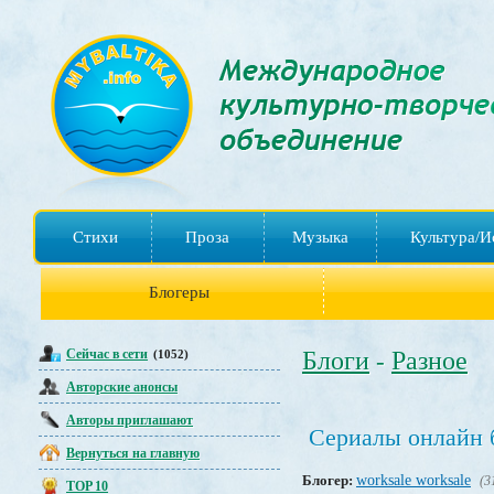
Стихи
Проза
Музыка
Культура/И
Блогеры
Сейчас в сети
Блоги
Разное
(1052)
-
Авторские анонсы
Авторы приглашают
Сериалы онлайн 
Вернуться на главную
Блогер:
worksale worksale
(3
TOP 10