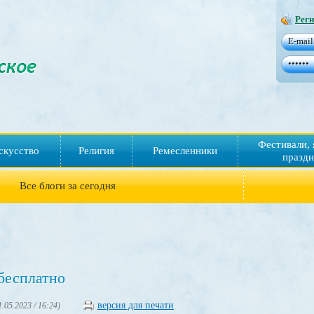
Реги
Фестивали, 
скусство
Религия
Ремесленники
праздн
Все блоги за сегодня
бесплатно
версия для печати
1.05.2023 / 16:24)