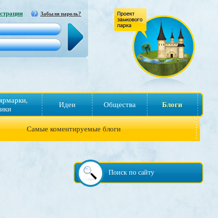
страция
Забыли пароль?
ярмарки,
Идеи
Общества
Блоги
ики
Самые коментируемые блоги
Поиск по сайту