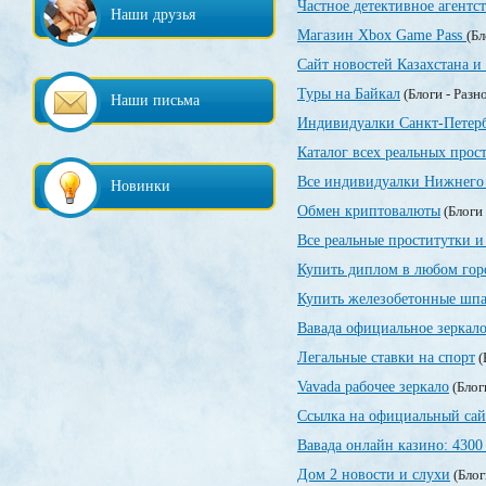
Частное детективное агентс
Наши друзья
Магазин Xbox Game Pass
(Бл
Сайт новостей Казахстана и
Туры на Байкал
(Блоги - Разн
Наши письма
Индивидуалки Санкт-Петер
Каталог всех реальных прос
Все индивидуалки Нижнего 
Новинки
Обмен криптовалюты
(Блоги 
Все реальные проститутки и
Купить диплом в любом гор
Купить железобетонные шпа
Вавада официальное зеркал
Легальные ставки на спорт
(
Vavada рабочее зеркало
(Блог
Ссылка на официальный сай
Вавада онлайн казино: 4300
Дом 2 новости и слухи
(Блог