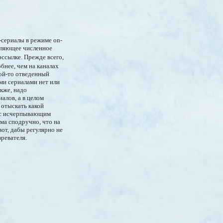
-сериалы в режиме on-
атляющее численное
ссылке. Прежде всего,
бнее, чем на каналах
кой-то отведенный
ми сериалами нет или
кже, надо
алов, а в целом
 отыскать какой
я с исчерпывающим
ьма сподручно, что на
от, дабы регулярно не
ревателя.