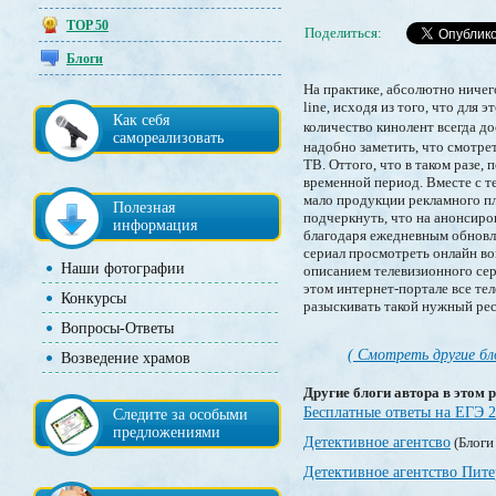
TOP 50
Поделиться:
Блоги
На практике, абсолютно ничег
line, исходя из того, что дл
Как себя
количество кинолент всегда д
самореализовать
надобно заметить, что смотре
ТВ. Оттого, что в таком разе,
временной период. Вместе с т
мало продукции рекламного пл
Полезная
подчеркнуть, что на анонсиро
информация
благодаря ежедневным обновле
сериал просмотреть онлайн во
Наши фотографии
описанием телевизионного сери
этом интернет-портале все те
Конкурсы
разыскивать такой нужный рес
Вопросы-Ответы
( Смотреть другие бл
Возведение храмов
Другие блоги автора в этом р
Бесплатные ответы на ЕГЭ 
Следите за особыми
предложениями
Детективное агентсво
(Блоги
Детективное агентство Пите