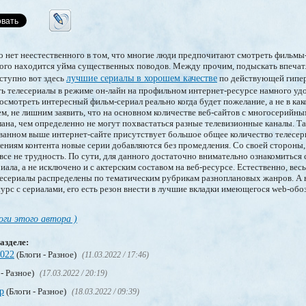
о нет неестественного в том, что многие люди предпочитают смотреть фильмы
я этого находится уйма существенных поводов. Между прочим, подыскать впеч
оступно вот здесь
лучшие сериалы в хорошем качестве
по действующей гипер
ть телесериалы в режиме он-лайн на профильном интернет-ресурсе намного удо
 посмотреть интересный фильм-сериал реально когда будет пожелание, а не в ка
ем, не лишним заявить, что на основном количестве веб-сайтов с многосерийны
ана, чем определенно не могут похвастаться разные телевизионные каналы. Та
ванном выше интернет-сайте присутствует большое общее количество телесери
ниям контента новые серии добавляются без промедления. Со своей стороны,
все не трудность. По сути, для данного достаточно внимательно ознакомитьс
ала, а не исключено и с актерским составом на веб-ресурсе. Естественно, вес
лесериалы распределены по тематическим рубрикам разноплановых жанров. А в
урс с сериалами, его есть резон внести в лучшие вкладки имеющегося web-обоз
оги этого автора )
азделе:
2022
(Блоги - Разное)
(11.03.2022 / 17:46)
 - Разное)
(17.03.2022 / 20:19)
р
(Блоги - Разное)
(18.03.2022 / 09:39)