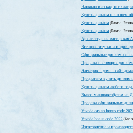
Наркологическая, психиатр
Купить диплом о высшем об
Купить диплом
(Блоги - Разн
Купить диплом
(Блоги - Разн
Архитектурная мастерская А
Все проститутки и индивид
Официальные дипломы о вы
Продажа настоящих дипломо
Электрик в доме - сайт дом
Предлагаем купить дипломы
Купить диплом любого года
Вывоз микроавтобусом из Д
Продажа официальных дипло
Vavada casino bonus code 202
Vavada bonus code 2022
(Блог
Изготовление и производст