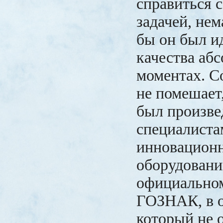
справиться 
задачей, нем
бы он был и
качества аб
моментах. С
не помешает
был произв
специалиста
инновацион
оборудовании
официальном
ГОЗНАК, в 
который не 