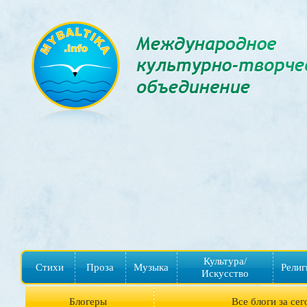
Культура/
Стихи
Проза
Музыка
Религ
Искусство
Блогеры
Все блоги за сег