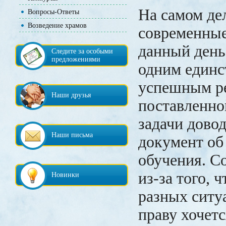
На самом де
Вопросы-Ответы
Возведение храмов
современные
данный день
Следите за особыми
предложениями
одним един
успешным р
Наши друзья
поставленно
задачи дово
Наши письма
документ об
обучения. С
из-за того, 
Новинки
разных ситу
праву хочетс