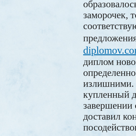
образовалос
заморочек, т
соответств
предложени
diplomov.co
диплом ново
определенно
излишними. 
купленный д
завершении 
доставил ко
посодейство