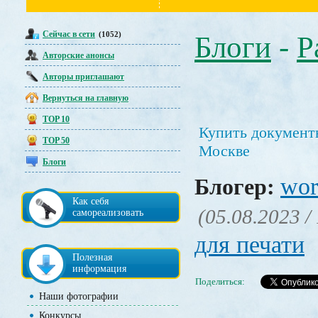
Сейчас в сети
(1052)
Блоги
-
Р
Авторские анонсы
Авторы приглашают
Вернуться на главную
TOP 10
Купить документ
TOP 50
Москве
Блоги
wor
Блогер:
Как себя
(05.08.2023 /
самореализовать
для печати
Полезная
информация
Поделиться:
Наши фотографии
Конкурсы