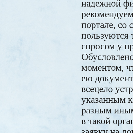
надежной ф
рекомендуем
портале, со 
пользуются 
спросом у п
Обусловлено
моментом, ч
ею документ
всецело уст
указанным к
разным иным
в такой орга
заявку на д