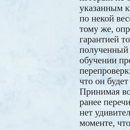
указанным 
по некой ве
тому же, оп
гарантией то
полученный 
обучении пр
перепроверк
что он будет
Принимая во
ранее переч
нет удивител
моменте, чт