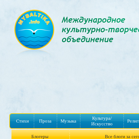
Культура/
Стихи
Проза
Музыка
Религ
Искусство
Блогеры
Все блоги за сег