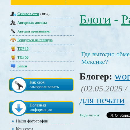
Сейчас в сети
(1052)
Блоги
-
Р
Авторские анонсы
Авторы приглашают
Вернуться на главную
TOP 10
Где выгодно обме
TOP 50
Мексике?
Блоги
wor
Блогер:
Как себя
(02.05.2025 /
самореализовать
для печати
Полезная
информация
Поделиться:
Наши фотографии
Конкурсы