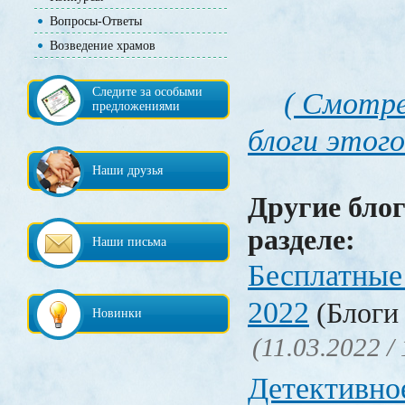
Вопросы-Ответы
Возведение храмов
Следите за особыми
( Смотре
предложениями
блоги этого
Наши друзья
Другие блог
разделе:
Наши письма
Бесплатные
2022
(Блоги 
Новинки
(11.03.2022 /
Детективно