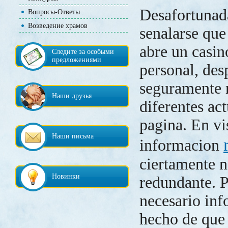
Desafortunad
Вопросы-Ответы
Возведение храмов
senalarse que
abre un casin
Следите за особыми
предложениями
personal, des
seguramente 
Наши друзья
diferentes ac
pagina. En vis
Наши письма
informacion
ciertamente n
Новинки
redundante. P
necesario inf
hecho de que