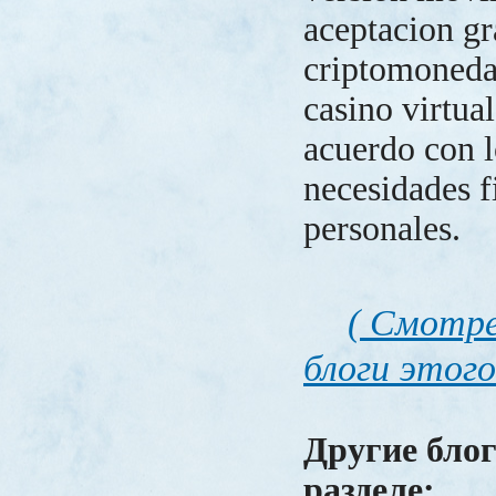
aceptacion gr
criptomonedas
casino virtua
acuerdo con l
necesidades f
personales.
( Смотре
блоги этого
Другие блог
разделе: