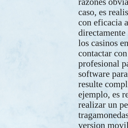
razones obvia
caso, es reali
con eficacia a
directamente 
los casinos en
contactar co
profesional p
software para
resulte comp
ejemplo, es r
realizar un p
tragamonedas
version movil