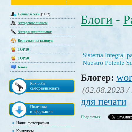
Сейчас в сети
(1052)
Блоги
-
Р
Авторские анонсы
Авторы приглашают
Вернуться на главную
TOP 10
Sistema Integral p
TOP 50
Nuestro Potente S
Блоги
wor
Блогер:
Как себя
(02.08.2023 /
самореализовать
для печати
Полезная
информация
Поделиться:
Наши фотографии
Конкурсы