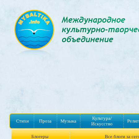
Культура/
Стихи
Проза
Музыка
Религ
Искусство
Блогеры
Все блоги за сег