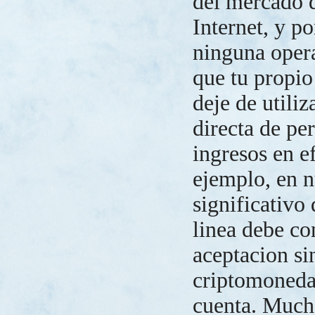
del mercado 
Internet, y po
ninguna opera
que tu propio
deje de utiliz
directa de pe
ingresos en e
ejemplo, en n
significativo 
linea debe co
aceptacion sin
criptomonedas
cuenta. Much