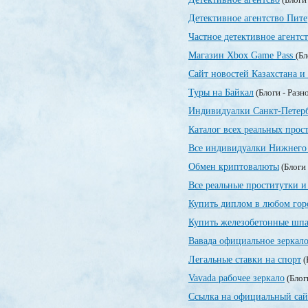
Детективное агентство Пите
Частное детективное агентс
Магазин Xbox Game Pass
(Бл
Сайт новостей Казахстана и
Туры на Байкал
(Блоги - Разн
Индивидуалки Санкт-Петер
Каталог всех реальных прос
Все индивидуалки Нижнего 
Обмен криптовалюты
(Блоги 
Все реальные проститутки и
Купить диплом в любом гор
Купить железобетонные шпа
Вавада официальное зеркал
Легальные ставки на спорт
(
Vavada рабочее зеркало
(Блог
Ссылка на официальный сай