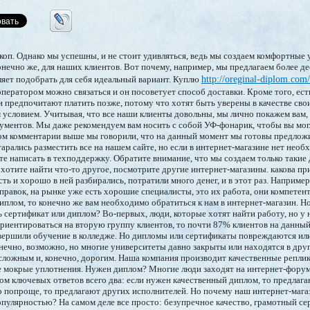
п. Однако мы успешны, и не стоит удивляться, ведь мы создаем комфортные 
онечно же, для наших клиентов. Вот почему, например, мы предлагаем более д
ляет подобрать для себя идеальный вариант. Куплю
http://oreginal-diplom.com
ператором можно связаться и он посоветует способ доставки. Кроме того, ест
 предпочитают платить позже, потому что хотят быть уверены в качестве сво
 условием. Учитывая, что все наши клиенты довольны, мы лично покажем вам,
кументов. Мы даже рекомендуем вам носить с собой УФ-фонарик, чтобы вы мо
ом комментарии выше мы говорили, что на данный момент мы готовы предлож
арались разместить все на нашем сайте, но если в интернет-магазине нет нео
те написать в техподдержку. Обратите внимание, что мы создаем только таки
хотите найти что-то другое, посмотрите другие интернет-магазины. какова пр
 и хорошо в ней разбирались, потратили много денег, и в этот раз. Например
равок, на рынке уже есть хорошие специалисты, это их работа, они компетент
плом, то конечно же вам необходимо обратиться к нам в интернет-магазин. Но
 сертификат или диплом? Во-первых, люди, которые хотят найти работу, но у 
 ориентироваться на вторую группу клиентов, то почти 87% клиентов на данн
авершили обучение в колледже. Но дипломы или сертификаты повреждаются ил
нечно, возможно, но многие университеты давно закрыты или находятся в друг
сложным и, конечно, дорогим. Наша компания производит качественные реплик
е мокрые уплотнения. Нужен диплом? Многие люди заходят на интернет-форум
ном ключевых ответов всего два: если нужен качественный диплом, то предлаг
о попроще, то предлагают других исполнителей. Но почему наш интернет-мага
опулярностью? На самом деле все просто: безупречное качество, грамотный сер