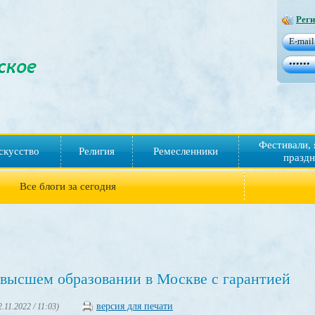
Реги
Фестивали, 
скусство
Религия
Ремесленники
праздн
Все блоги за сегодня
 высшем образовании в Москве с гарантией
версия для печати
2.11.2022 / 11:03)