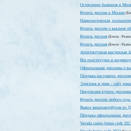
Остекление балконов в Мос
Купить диплом в Москве
(Бл
Наркологическая, психиатр
Купить диплом о высшем об
Купить диплом
(Блоги - Разн
Купить диплом
(Блоги - Разн
Архитектурная мастерская А
Все проститутки и индивид
Официальные дипломы о вы
Продажа настоящих дипломо
Электрик в доме - сайт дом
Предлагаем купить дипломы
Купить диплом любого года
Вывоз микроавтобусом из Д
Продажа официальных дипло
Vavada casino bonus code 202