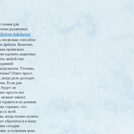
условия для
есятка различных
/diplom-bakalavra/
ь несколько способов
их файлов. Конечно,
 как правильно
гли оценить защитные
ить любой тип
бходимой
е документы. Уточню,
ичина? Ответ прост.
, когда дело доходит
ны. Если для
 будет ли
них просто нет
ый момент имеют
и теряются по разным
их странах, что
и со всей
ы, когда нужно купить
ают обратиться в нашу
зин сегодня
вис и отличная цена.