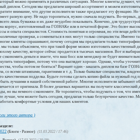
который можно применять в различных ситуациях. Многие клиенты думают, ч
ный диплом. Сегодня мы предлагаем широкий ассортимент и можем изготовит
ратите внимание, что другие исполнители также предлагают эту функцию. Но 
 имеет разную цену. Не надо торопиться, нужно сначала подумать. Во-первых,
 всего лишь бумажка и их даже неудобно показывать. Конечно, для трудоустро
на корпус, изготовленный на ГОЗНАКе или в печатной форме. Это более высо
сы и опыта специалистов. Стоимость понятная и огромная, но эти вещи дейст
азличные проверки, а сомневаться в них могут только специалисты. Именно т
ногие клиенты спрашивают, почему сегодня мы предлагаем только типографии
 мы только объясняем, что при такой форме можно изготовить качественный д
охому качеству, которое сейчас продается в тысячах магазинов. Вот и выбира
 сэкономить деньги и знаете, что ваш босс или менеджер не будет внимательн
 купить типографию, потому что она выглядит хорошо. Однако, чтобы уточнить
чества, чтобы потом не бояться? Вариант один - заказать диплом на базе ГОЗ
ла, со всеми штампами, гарантиями и т. д. Только бывалые специалисты, владе
это качественная подделка. Будьте готовы сделать копию файла за нужный год 
быть лучшими в нашей собственной работе. Многие исполнители забывают об 
ичается от оригинала. В более дешевых вариантах вы получите классический д
оды, но вы немного сэкономите. Не торопитесь, чтобы подумать о том, что име
те лучше, чем можете быть сегодня, предлагая только безупречное качество. 
работать комфортные условия для наших клиентов.
оги этого автора )
азделе:
2022
(Блоги - Разное)
(11.03.2022 / 17:46)
 - Разное)