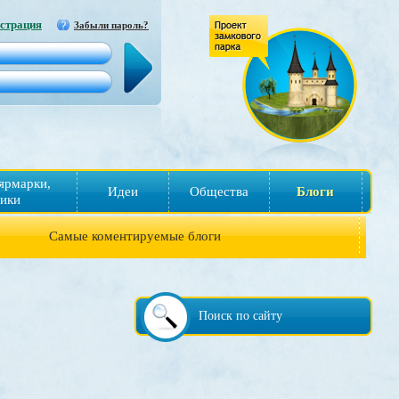
страция
Забыли пароль?
ярмарки,
Идеи
Общества
Блоги
ики
Самые коментируемые блоги
Поиск по сайту