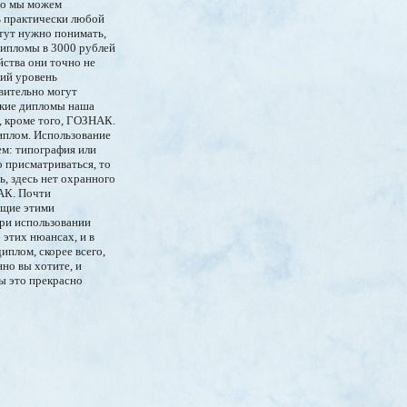
то мы можем
ь практически любой
тут нужно понимать,
 дипломы в 3000 рублей
йства они точно не
кий уровень
вительно могут
акие дипломы наша
, кроме того, ГОЗНАК.
иплом. Использование
ем: типография или
о присматриваться, то
, здесь нет охранного
НАК. Почти
ющие этими
при использовании
этих нюансах, и в
иплом, скорее всего,
нно вы хотите, и
Мы это прекрасно