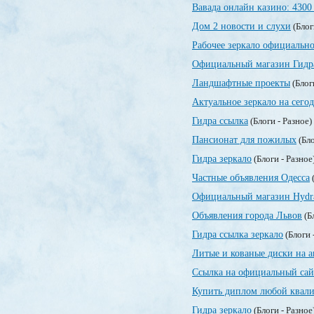
Вавада онлайн казино: 4300
Дом 2 новости и слухи
(Блог
Рабочее зеркало официально
Официальный магазин Гидр
Ландшафтные проекты
(Блог
Актуальное зеркало на сегод
Гидра ссылка
(Блоги - Разное)
Пансионат для пожилых
(Бло
Гидра зеркало
(Блоги - Разное
Частные объявления Одесса
(
Официальный магазин Hydr
Объявления города Львов
(Б
Гидра ссылка зеркало
(Блоги 
Литые и кованые диски на а
Ссылка на официальный сай
Купить диплом любой квали
Гидра зеркало
(Блоги - Разное