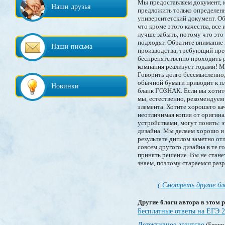
Мы предоставляем документ, 
Наши друзья
предложить только определен
университетский документ. Об
что кроме этого качества, все
лучше забыть, потому что это
подходят. Обратите внимание 
Наши письма
производства, требующий прес
беспрепятственно проходить р
компания реализует годами! М
Говорить долго бессмысленно,
обычной бумаги приводит к пл
Новинки
бланк ГОЗНАК. Если вы хотите
мы, естественно, рекомендуем
элемента. Хотите хорошего ка
неотличимая копия от оригина
устройствами, могут понять: 
дизайна. Мы делаем хорошо и 
результате диплом заметно отл
совсем другого дизайна в те г
принять решение. Вы не стане
знаем, поэтому стараемся раз
( Смотреть другие бл
Другие блоги автора в этом р
Бесплатные ответы на ЕГЭ 
Детективное агентсво
(Блоги