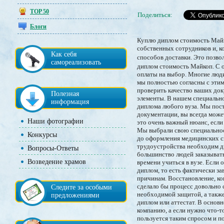
TOP 50
Поделиться:
Блоги
Куплю диплом стоимость Майко
собственных сотрудников и, к
Как себя
способов доставки. Это позво
самореализовать
диплом стоимость Майкоп. С о
оплаты на выбор. Многие люди
мы полностью согласны с этим
проверить качество ваших до
Полезная
элементы. В нашем специальн
информация
диплома любого вуза. Мы пост
документации, вы всегда може
Наши фотографии
это очень важный нюанс, если 
Мы выбрали свою специальность
Конкурсы
до оформления медицинских сп
трудоустройства необходим ди
Вопросы-Ответы
большинство людей заказывать
Возведение храмов
времени учиться в вузе. Если
диплом, то есть фактически з
причинам. Восстановление, ко
сделало бы процесс довольно 
Следите за особыми
необходимой защитой, а такж
предложениями
диплом или аттестат. В основ
компанию, а если нужно что-т
пользуется таким спросом и п