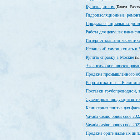
Купить диплом
(Блоги - Разн
Гидроизоляционные, ремонт
Продажа официальных дип
Работа для девушек ваканси
Интернет-магазин косметик
Испанский хамон купить в 
Купить справку в Москве
(Бл
Экологическое проектирован
Продажа промышленного об
Ворота откатные в Калинин
Поставки трубопроводной, 
Сувенирная продукция опт
Клинкерная плитка для фаса
Vavada casino bonus code 202
Vavada casino bonus code 202
Продажа оригинальных дипл