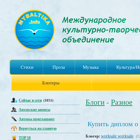
Стихи
Проза
Музыка
Культура/И
Блогеры
Сейчас в сети
Блоги
Разное
(1051)
-
Авторские анонсы
Авторы приглашают
Купить диплом о
Вернуться на главную
Блогер:
worksale worksale
(1
TOP 10