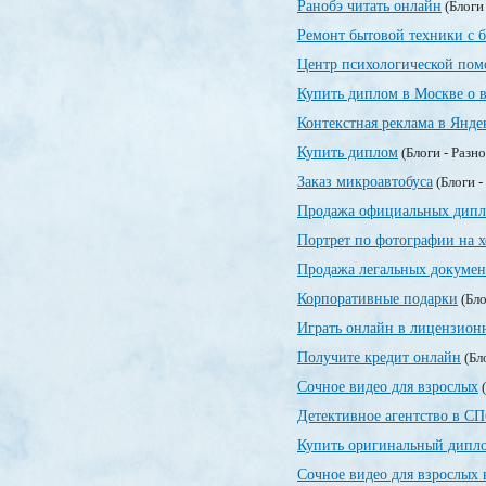
Ранобэ читать онлайн
(Блоги
Ремонт бытовой техники с 
Центр психологической по
Купить диплом в Москве о 
Контекстная реклама в Янде
Купить диплом
(Блоги - Разн
Заказ микроавтобуса
(Блоги -
Продажа официальных дипл
Портрет по фотографии на х
Продажа легальных докумен
Корпоративные подарки
(Бло
Играть онлайн в лицензионн
Получите кредит онлайн
(Бл
Сочное видео для взрослых
(
Детективное агентство в СП
Купить оригинальный дипло
Сочное видео для взрослых 