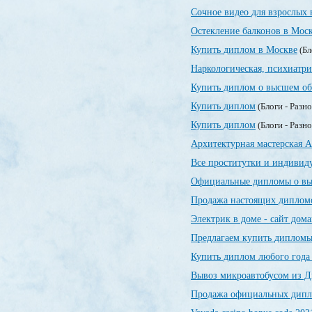
Сочное видео для взрослых 
Остекление балконов в Мос
Купить диплом в Москве
(Бл
Наркологическая, психиатр
Купить диплом о высшем об
Купить диплом
(Блоги - Разн
Купить диплом
(Блоги - Разн
Архитектурная мастерская А
Все проститутки и индивид
Официальные дипломы о вы
Продажа настоящих дипломо
Электрик в доме - сайт дом
Предлагаем купить дипломы
Купить диплом любого года
Вывоз микроавтобусом из Д
Продажа официальных дипло