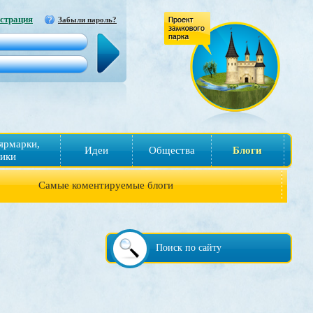
страция
Забыли пароль?
ярмарки,
Идеи
Общества
Блоги
ики
Самые коментируемые блоги
Поиск по сайту