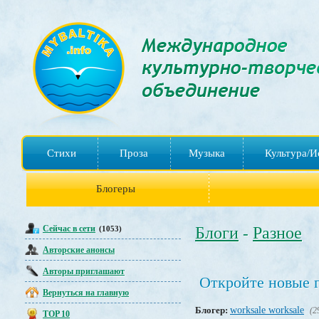
Стихи
Проза
Музыка
Культура/И
Блогеры
Сейчас в сети
Блоги
Разное
(1053)
-
Авторские анонсы
Авторы приглашают
Откройте новые г
Вернуться на главную
Блогер:
worksale worksale
(2
TOP 10