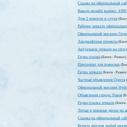
Ссылка на официальный сай
Вавада онлайн казино: 4300
Дом 2 новости и слухи
(Блог
Рабочее зеркало официально
Официальный магазин Гидр
Ландшафтные проекты
(Блог
Актуальное зеркало на сегод
Гидра ссылка
(Блоги - Разное)
Пансионат для пожилых
(Бло
Гидра зеркало
(Блоги - Разное
Частные объявления Одесса
(
Официальный магазин Hydr
Объявления города Львов
(Б
Гидра ссылка зеркало
(Блоги 
Литые и кованые диски на а
Ссылка на официальный сай
Купить диплом любой квали