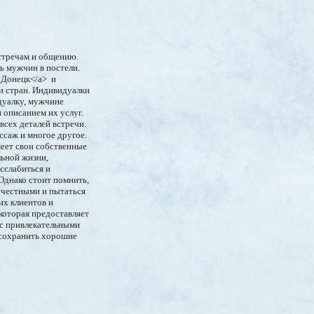
стречам и общению.
ь мужчин в постели.
т Донецк</a> и
и стран. Индивидуалки
дуалку, мужчине
 описанием их услуг.
всех деталей встречи.
ссаж и многое другое.
меет свои собственные
льной жизни,
сслабиться и
 Однако стоит помнить,
ечестными и пытаться
их клиентов и
 которая предоставляет
 с привлекательными
 сохранить хорошие