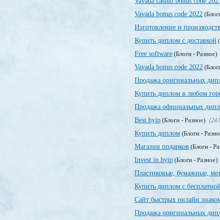
Vavada casino bonus code 202
Vavada bonus code 2022
(Блог
Изготовление и производст
Купить диплом с доставкой
(
Free software
(Блоги - Разное)
Vavada bonus code 2022
(Блог
Продажа оригинальных дип
Купить диплом в любом гор
Продажа официальных дипло
Best hyip
(Блоги - Разное)
(24.
Купить диплом
(Блоги - Разн
Магазин подарков
(Блоги - Р
Invest in hyip
(Блоги - Разное)
Пластиковые, бумажные, ме
Купить диплом с бесплатной
Сайт быстрых онлайн знако
Продажа оригинальных дипл