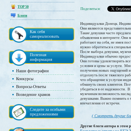
TOP 50
Поделиться:
Блоги
Индивидуалки Донецк. Индиви
Они являются представительни
Как себя
Такие девушки часто предлагаю
самореализовать
объявления в интернете. Они 
работают на себя, не имея по
нужно обратиться к специальн
После выбора девушки, мужчин
Полезная
Индивидуалки обычно предоста
информация
Они готовы удовлетворить все
условия и цены за услуги. Мн
получения новых ощущений и у
Наши фотографии
отдохнуть после тяжелого раб
Конкурсы
что обращение к услугам инд
обмануть своих клиентов. Поэ
Вопросы-Ответы
убедиться в ее надежности. В
мужчинам возможность наслад
Возведение храмов
девушками. Важно помнить о м
впечатления от встречи.
Следите за особыми
предложениями
( Смотреть другие бл
Другие блоги автора в этом р