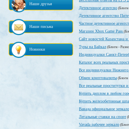
Бесплатные ответы на ЕГЭ 
Наши друзья
Детективное агентсво
(Блоги
Детективное агентство Пите
Частное детективное агентс
Наши письма
Магазин Xbox Game Pass
(Бл
Сайт новостей Казахстана и
Туры на Байкал
(Блоги - Разн
Новинки
Индивидуалки Санкт-Петер
Каталог всех реальных прос
Все индивидуалки Нижнего 
Обмен криптовалюты
(Блоги 
Все реальные проститутки и
Купить диплом в любом гор
Купить железобетонные шпа
Вавада официальное зеркал
Легальные ставки на спорт
(
Vavada рабочее зеркало
(Блог