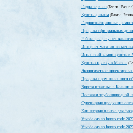
Гидра зеркало
(Блоги - Разное
Купить диплом
(Блоги - Разн
Гидроизоляционные, ремонт
Продажа официальных дип
Работа для девушек ваканси
Интернет-магазин косметик
Испанский хамон купить в 
Купить справку в Москве
(Бл
Экологическое проектирован
Продажа промышленного об
Ворота откатные в Калинин
Поставки трубопроводной, 
Сувенирная продукция опт
Клинкерная плитка для фаса
Vavada casino bonus code 202
Vavada casino bonus code 202