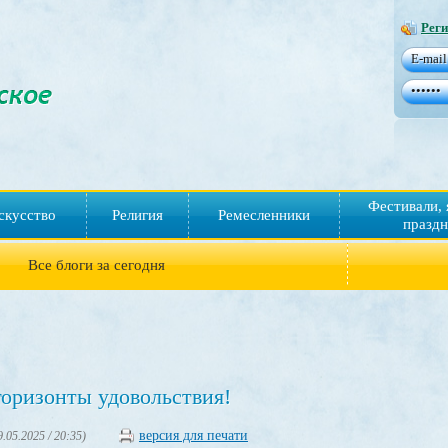
Реги
Фестивали, 
скусство
Религия
Ремесленники
праздн
Все блоги за сегодня
оризонты удовольствия!
версия для печати
9.05.2025 / 20:35)