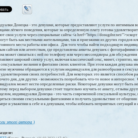
дуалки Донецка - это девушки, которые предоставляют услуги по интимным в
цами лёгкого поведения, которые за определенную плату готовы удовлетворит
т свои услуги через специальные сайты <a href="https://dosugdnr.net/">эскор
могут быть как местными жительницами, так и приезжими из других городов ил
стоянного места работы или офиса. Для того чтобы найти подходящую индиви
ым сайтам или агентствам, где представлены анкеты девушек с фотографиями и
а может связаться с ней по телефону или через мессенджеры для обсуждения 
вляют широкий спектр услуг, включая классический секс, минет, стриптиз, ма
 сексуальные желания и фантазии своих клиентов. При этом каждая девушка и
огие мужчины обращаются к услугам индивидуалок для разнообразия в сексуа
довлетворения своих потребностей. Для некоторых это является способом ра
очего дня, для других - возможность попробовать что-то новое и интересное.
ивидуалок может нести определенные риски. Некоторые девушки могут быть н
тому перед выбором девушки стоит тщательно изучить ее анкету, отзывы друг
 целом, индивидуалки Донецка - это часть современной сексуальной культуры,
иться своими сексуальными фантазиями и получить удовольствие от общения
ере и уважении к себе и к девушкам, чтобы избежать неприятных ситуаций и
оги этого автора )
азделе: