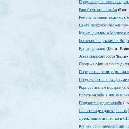
Продажа оригинальных дипл
Ранобэ читать онлайн
(Блоги
Ремонт бытовой техники с 
Центр психологической по
Купить диплом в Москве о 
Контекстная реклама в Янде
Купить диплом
(Блоги - Разн
Заказ микроавтобуса
(Блоги -
Продажа официальных дипл
Портрет по фотографии на х
Продажа легальных докумен
Корпоративные подарки
(Бло
Играть онлайн в лицензионн
Получите кредит онлайн
(Бл
Сочное видео для взрослых
(
Детективное агентство в СП
Купить оригинальный дипло