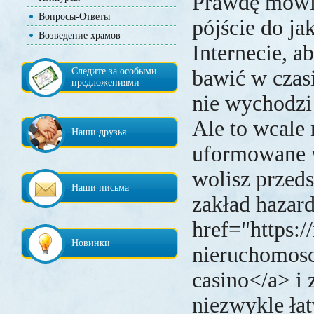
Prawdę mówi
Вопросы-Ответы
pójście do ja
Возведение храмов
Internecie, a
Следите за особыми
bawić w czas
предложениями
nie wychodzi
Ale to wcale n
Наши друзья
uformowane w
wolisz przeds
Наши письма
zakład hazar
href="https:/
Новинки
nieruchomosc
casino</a> i 
niezwykle łat