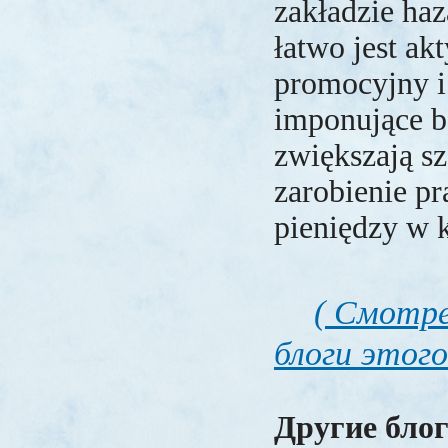
zakładzie h
łatwo jest a
promocyjny i
imponujące b
zwiększają sz
zarobienie p
pieniędzy w k
( Смотре
блоги этого
Другие блог