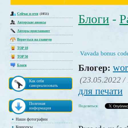
Сейчас в сети
(1051)
Блоги
-
Р
Авторские анонсы
Авторы приглашают
Вернуться на главную
TOP 10
Vavada bonus cod
TOP 50
wor
Блогер:
Блоги
(23.05.2022 /
Как себя
самореализовать
для печати
Полезная
Поделиться:
информация
Наши фотографии
Конкурсы