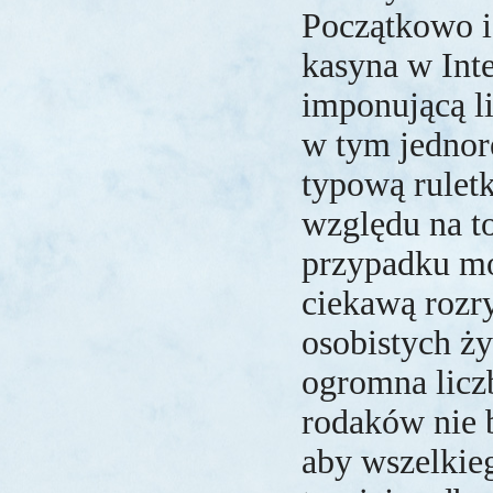
Początkowo is
kasyna w Int
imponującą li
w tym jednor
typową ruletk
względu na to
przypadku mo
ciekawą rozr
osobistych ż
ogromna licz
rodaków nie 
aby wszelkie