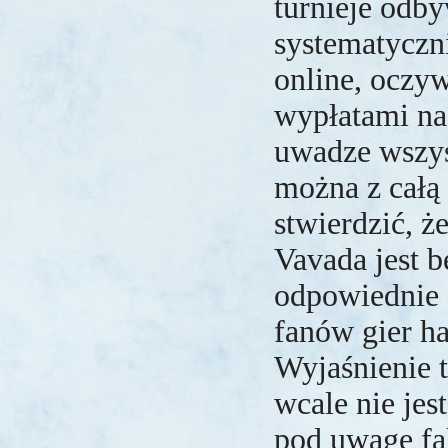
turnieje odby
systematyczn
online, oczyw
wypłatami na
uwadze wszys
można z całą
stwierdzić, ż
Vavada jest b
odpowiednie 
fanów gier h
Wyjaśnienie t
wcale nie jest
pod uwagę fak