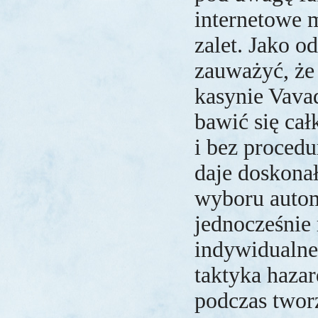
internetowe 
zalet. Jako o
zauważyć, że
kasynie Vava
bawić się cał
i bez procedur
daje doskonał
wyboru autom
jednocześnie 
indywidualne
taktyka hazar
podczas twor