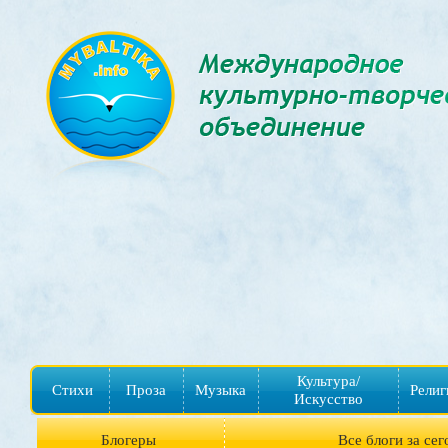
Культура/
Стихи
Проза
Музыка
Религ
Искусство
Блогеры
Все блоги за сег