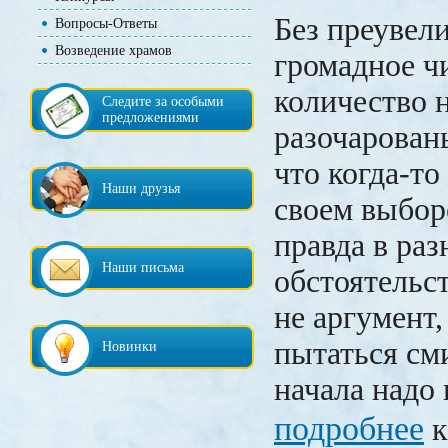
Без преувел
Вопросы-Ответы
Возведение храмов
громадное ч
количество 
Следите за особыми
предложениями
разочарован
что когда-то
Наши друзья
своем выбор
правда в ра
Наши письма
обстоятельст
не аргумент,
пытаться см
Новинки
начала надо 
подробнее
к