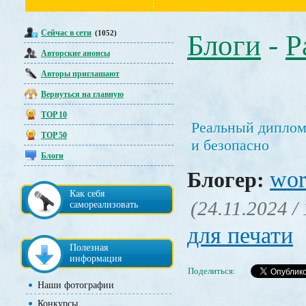
Сейчас в сети
(1052)
Блоги
-
Р
Авторские анонсы
Авторы приглашают
Вернуться на главную
TOP 10
Реальный диплом 
TOP 50
и безопасно
Блоги
wor
Блогер:
Как себя
(24.11.2024 /
самореализовать
для печати
Полезная
информация
Поделиться:
Наши фотографии
Конкурсы