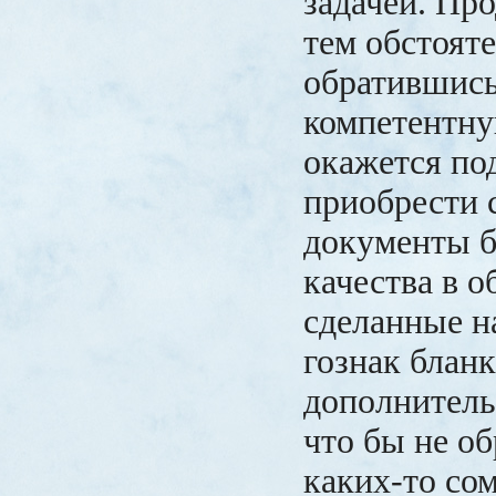
задачей. Пр
тем обстояте
обратившись
компетентн
окажется по
приобрести 
документы б
качества в 
сделанные н
гознак блан
дополнитель
что бы не о
каких-то со