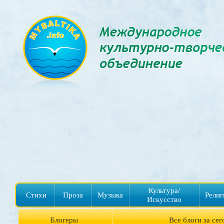
Культура/
Стихи
Проза
Музыка
Религ
Искусство
Блогеры
Все блоги за сег