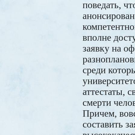
поведать, чт
анонсирова
компетентно
вполне дост
заявку на о
разнопланов
среди котор
университет
аттестаты, с
смерти челов
Причем, вов
составить за