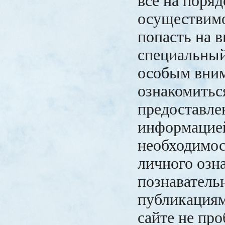
все на поря
осуществим
попасть на 
специальный
особым вни
ознакомитьс
предоставле
информацией
необходимос
личного озн
познавател
публикациям
сайте не про