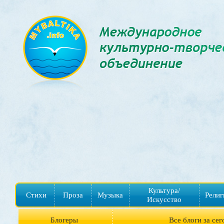
Культура/
Стихи
Проза
Музыка
Религ
Искусство
Блогеры
Все блоги за сег