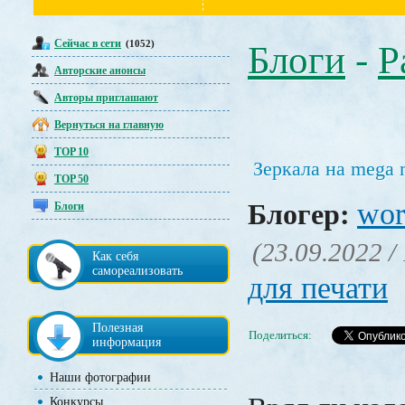
Сейчас в сети
(1052)
Блоги
-
Р
Авторские анонсы
Авторы приглашают
Вернуться на главную
TOP 10
Зеркала на mega 
TOP 50
wor
Блогер:
Блоги
(23.09.2022 /
Как себя
самореализовать
для печати
Полезная
Поделиться:
информация
Наши фотографии
Конкурсы