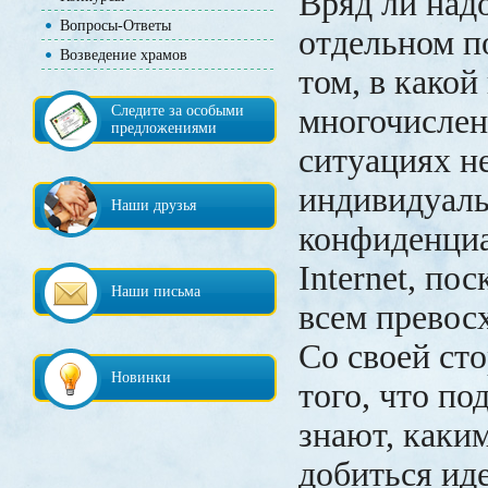
Вряд ли надо
Вопросы-Ответы
отдельном п
Возведение храмов
том, в какой
Следите за особыми
многочисле
предложениями
ситуациях н
индивидуал
Наши друзья
конфиденциа
Internet, по
Наши письма
всем превос
Со своей сто
Новинки
того, что по
знают, каки
добиться иде