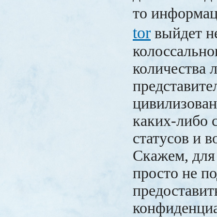
то информац
tor
выйдет н
колоссально
количества 
представите
цивилизован
каких-либо 
статусов и в
Скажем, для
просто не по
предоставит
конфиденциа