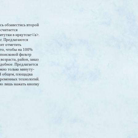
сь обзавестись второй
 считается
титутки в иркутске</a>.
уг. Предлагаются
оит отметить
ото, чтобы на 100%
 поисковой фильтр
озраста, район, заказ
подобное. Предлагается
жно только минуту-
 В общем, площадка
овременных технологий.
имо лишь нажать кнопку