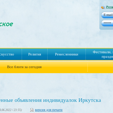
Реги
Фестивали, 
скусство
Религия
Ремесленники
праздн
Все блоги за сегодня
енные объявления индивидуалок Иркутска
версия для печати
4.06.2022 / 23:55)