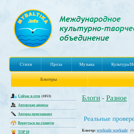
Стихи
Проза
Музыка
Культура/И
Блогеры
Сейчас в сети
Блоги
Разное
(1053)
-
Авторские анонсы
Авторы приглашают
Реальные провер
Вернуться на главную
Блогер:
worksale worksale
(0
TOP 10