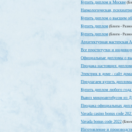
Купить диплом в Москве
(Бл
Наркологическая, психиатр
Купить диплом о высшем об
Купить диплом
(Блоги - Разн
Купить диплом
(Блоги - Разн
Архитектурная мастерская А
Все проститутки и индивид
Официальные дипломы о вы
Продажа настоящих дипломо
Электрик в доме - сайт дом
Предлагаем купить дипломы
Купить диплом любого года
Вывоз микроавтобусом из Д
Продажа официальных дипло
Vavada casino bonus code 202
Vavada bonus code 2022
(Блог
Изготовление и производст