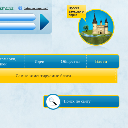
страция
Забыли пароль?
ярмарки,
Идеи
Общества
Блоги
ики
Самые коментируемые блоги
Поиск по сайту