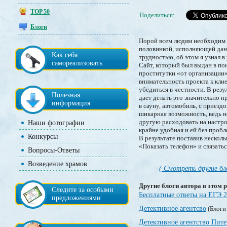
TOP 50
Поделиться:
Блоги
Порой всем людям необходим ф
половинкой, исполняющей дан
Как себя
трудностью, об этом я узнал в
самореализовать
Сайт, который был выдан в по
проститутки «от организации
внимательность проекта к кли
убедиться в честности. В рез
Полезная
дает делать это значительно п
информация
в сауну, автомобиль, с приезд
шикарная возможность, ведь н
другую расходовать на настро
Наши фотографии
крайне удобная и ей без проб
Конкурсы
В результате поставив нескол
«Показать телефон» и связаться
Вопросы-Ответы
Возведение храмов
( Смотреть другие бл
Другие блоги автора в этом р
Следите за особыми
Бесплатные ответы на ЕГЭ 
предложениями
Детективное агентсво
(Блоги
Детективное агентство Пите