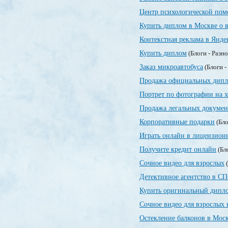
Центр психологической по
Купить диплом в Москве о 
Контекстная реклама в Янде
Купить диплом
(Блоги - Разн
Заказ микроавтобуса
(Блоги -
Продажа официальных дипл
Портрет по фотографии на х
Продажа легальных докумен
Корпоративные подарки
(Бло
Играть онлайн в лицензионн
Получите кредит онлайн
(Бл
Сочное видео для взрослых
(
Детективное агентство в СП
Купить оригинальный дипло
Сочное видео для взрослых 
Остекление балконов в Мос