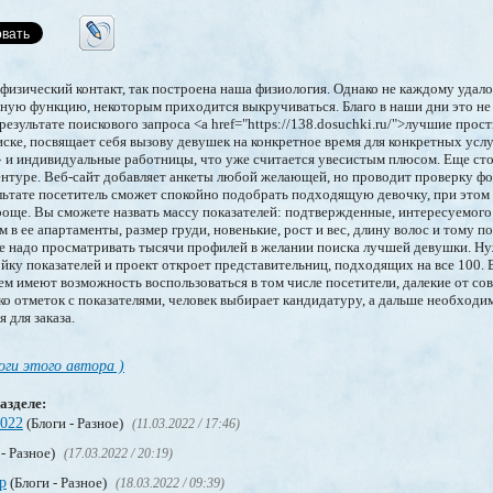
изический контакт, так построена наша физиология. Однако не каждому удало
ную функцию, некоторым приходится выкручиваться. Благо в наши дни это не
 результате поискового запроса <a href="https://138.dosuchki.ru/">лучшие прос
иске, посвящает себя вызову девушек на конкретное время для конкретных усл
» и индивидуальные работницы, что уже считается увесистым плюсом. Еще ст
ентуре. Веб-сайт добавляет анкеты любой желающей, но проводит проверку ф
ультате посетитель сможет спокойно подобрать подходящую девочку, при этом
роще. Вы сможете назвать массу показателей: подтвержденные, интересуемого в
ом в ее апартаменты, размер груди, новенькие, рост и вес, длину волос и тому 
е надо просматривать тысячи профилей в желании поиска лучшей девушки. Ну
йку показателей и проект откроет представительниц, подходящих на все 100.
лем имеют возможность воспользоваться в том числе посетители, далекие от с
ько отметок с показателями, человек выбирает кандидатуру, а дальше необход
 для заказа.
оги этого автора )
азделе:
2022
(Блоги - Разное)
(11.03.2022 / 17:46)
 - Разное)
(17.03.2022 / 20:19)
р
(Блоги - Разное)
(18.03.2022 / 09:39)