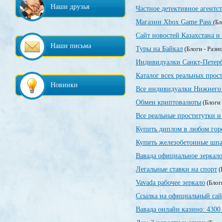
Наши друзья
Частное детективное агентс
Магазин Xbox Game Pass
(Бл
Сайт новостей Казахстана и
Наши письма
Туры на Байкал
(Блоги - Разн
Индивидуалки Санкт-Петер
Каталог всех реальных прос
Новинки
Все индивидуалки Нижнего 
Обмен криптовалюты
(Блоги 
Все реальные проститутки и
Купить диплом в любом гор
Купить железобетонные шпа
Вавада официальное зеркал
Легальные ставки на спорт
(
Vavada рабочее зеркало
(Блог
Ссылка на официальный сай
Вавада онлайн казино: 4300