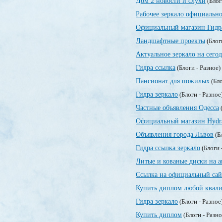
Дом 2 новости и слухи
(Блог
Рабочее зеркало официально
Официальный магазин Гидр
Ландшафтные проекты
(Блог
Актуальное зеркало на сегод
Гидра ссылка
(Блоги - Разное)
Пансионат для пожилых
(Бло
Гидра зеркало
(Блоги - Разное
Частные объявления Одесса
(
Официальный магазин Hydr
Объявления города Львов
(Б
Гидра ссылка зеркало
(Блоги 
Литые и кованые диски на а
Ссылка на официальный сай
Купить диплом любой квали
Гидра зеркало
(Блоги - Разное
Купить диплом
(Блоги - Разн